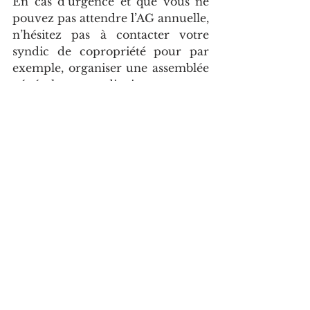
En cas d’urgence et que vous ne 
pouvez pas attendre l’AG annuelle, 
n’hésitez pas à contacter votre 
syndic de copropriété pour par 
exemple, organiser une assemblée 
générale extraordinaire.
Attention : Dans tous les cas, ne 
débutez pas de travaux soumis à 
l’autorisation de la copropriété 
sans prévenir votre syndic de 
copropriété.
Un projet immobilier ? Parlons-en au 
0694 02 14 13