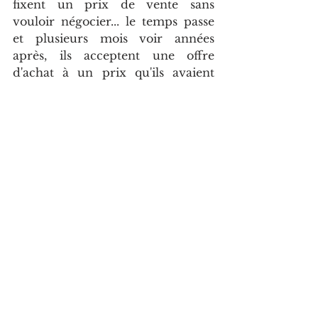
fixent un prix de vente sans 
vouloir négocier... le temps passe 
et plusieurs mois voir années 
après, ils acceptent une offre 
d'achat à un prix qu'ils avaient 
refusé 6 mois auparavant... 
ARRÊTEZ DE PERDRE DU 
TEMPS!!!
Réfléchissez à votre prix plancher 
(n'oubliez pas que votre prix  de 
base doit être en accord avec le 
prix du marché de votre secteur), 
en fonction de votre projet et en 
fonction des impératifs qui vous 
sont propres.
Conseil : A la fin de vos visites, 
vous pouvez remettre aux 
visiteurs se disant "intéressés", un 