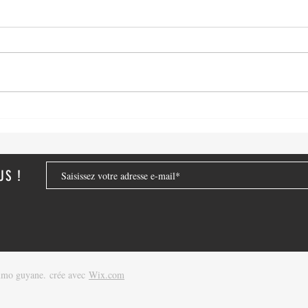
Passez à l'Achat!
Pourq
?
US !
mmo guyane. crée avec
Wix.com